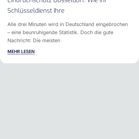
Einbruchschutz Düsseldorf: Wie Ihr
Schlüsseldienst Ihre
Alle drei Minuten wird in Deutschland eingebrochen
– eine beunruhigende Statistik. Doch die gute
Nachricht: Die meisten
MEHR LESEN
Gelsenkirchener Str. 30,
45141 Essen
Call Us:
+49 157 92367069
Email Us:
info@schluesseldienst-
loewe.de