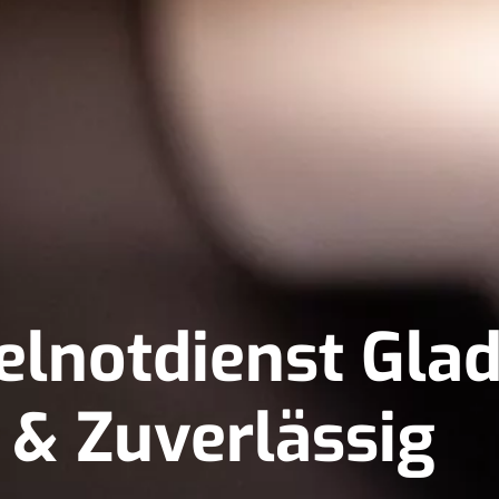
elnotdienst Gla
r & Zuverlässig