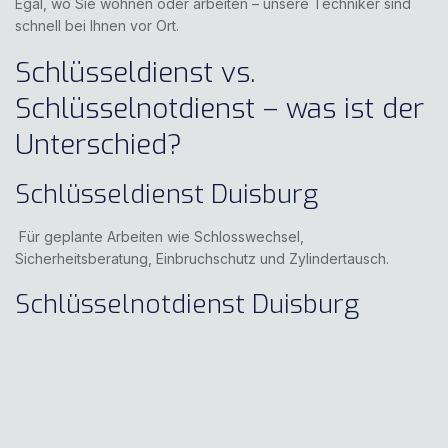
Egal, wo Sie wohnen oder arbeiten – unsere Techniker sind
schnell bei Ihnen vor Ort.
Schlüsseldienst vs.
Schlüsselnotdienst – was ist der
Unterschied?
Schlüsseldienst Duisburg
Für geplante Arbeiten wie Schlosswechsel,
Sicherheitsberatung, Einbruchschutz und Zylindertausch.
Schlüsselnotdienst Duisburg
Für akute Fälle – z. B. wenn Sie sich ausgesperrt haben, der
Schlüssel abgebrochen ist oder das Schloss klemmt.
Beide Services werden bei uns von erfahrenen Monteuren
ausgeführt, die auf Sicherheit, Präzision und