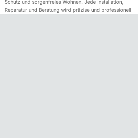
Schutz und sorgenfreies Wohnen. Jede Installation,
Reparatur und Beratung wird präzise und professionell
durchgeführt, sodass Ihr Eigentum sicher und
vollständig vor unbefugtem Zutritt geschützt bleibt.
Kontakt
Unsere weiteren Standorte für
Schlüsseldienst
Schlüsseldienst
Schlüsseldienst Altenberge
Schlüs
Handlungsaufforderung –