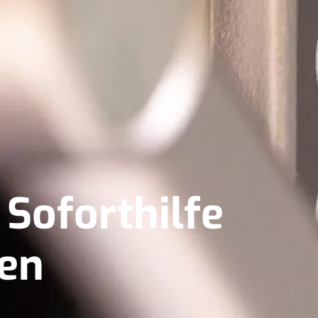
 Soforthilfe
ten