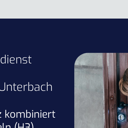
dienst
 Unterbach
 kombiniert
ln (H3)