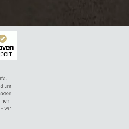
lfe.
nd um
häden,
einen
– wir