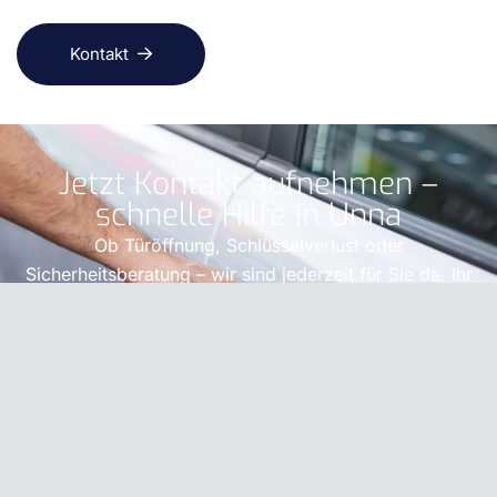
Kontakt
Jetzt Kontakt aufnehmen –
schnelle Hilfe in Unna
Ob Türöffnung, Schlüsselverlust oder
Sicherheitsberatung – wir sind jederzeit für Sie da. Ihr
Zuhause, Ihre Familie und Ihr Sicherheitsgefühl stehen
bei uns im Mittelpunkt. Vertrauen Sie auf regionale
Kompetenz, menschliche Nähe und echte Hilfe – genau
dann, wenn Sie sie brauchen.
Kontakt