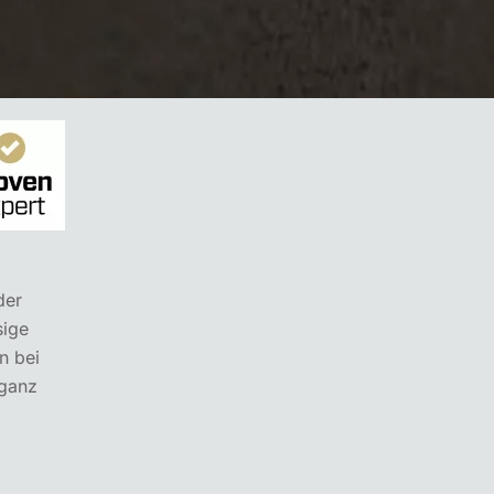
der
sige
n bei
 ganz