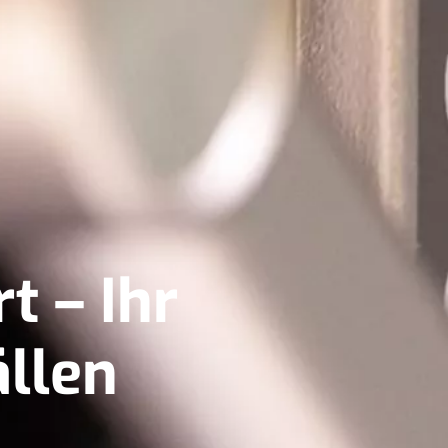
t – Ihr
ällen