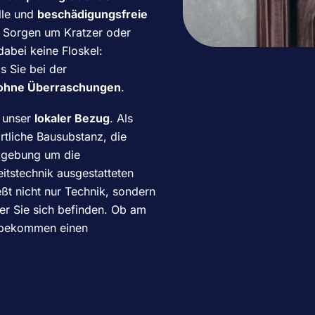
lle und
beschädigungsfreie
e Sorgen um Kratzer oder
abei keine Floskel:
s Sie bei der
ohne Überraschungen
.
t unser
lokaler Bezug
. Als
rtliche Bausubstanz, die
mgebung um die
itstechnik ausgestatteten
eßt nicht nur Technik, sondern
 der Sie sich befinden. Ob am
ie bekommen einen