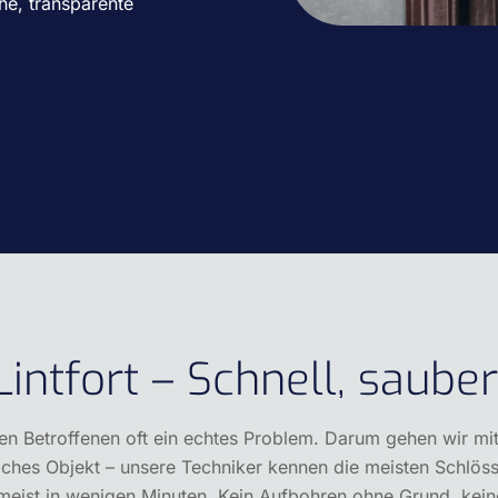
che, transparente
ntfort – Schnell, saube
 den Betroffenen oft ein echtes Problem. Darum gehen wir mi
iches Objekt – unsere Techniker kennen die meisten Schlöss
 meist in wenigen Minuten. Kein Aufbohren ohne Grund, kein