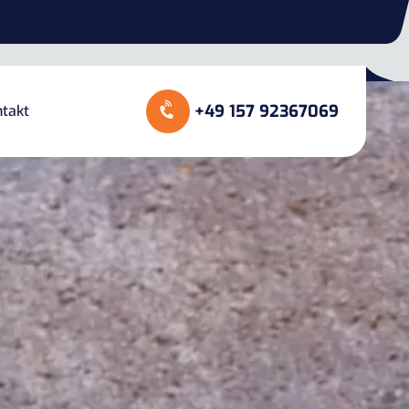
+49 157 92367069
takt