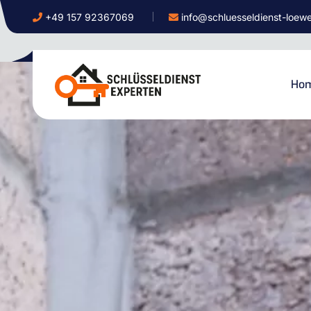
+49 157 92367069
info@schluesseldienst-loew
Ho