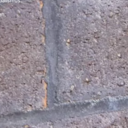
dalismus.
en.