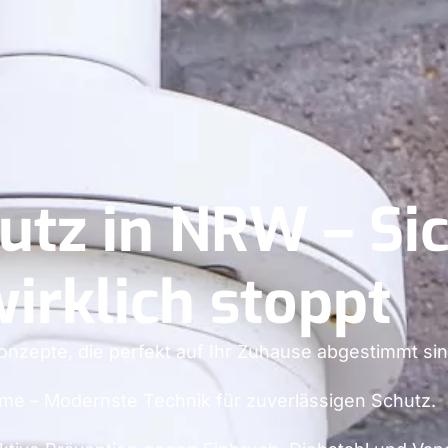
tz in NRW – Sic
irklich stoppt
konzepte, die perfekt auf Ihr Zuhause abgestimmt sin
me – Modernste Technik für zuverlässigen Schutz.