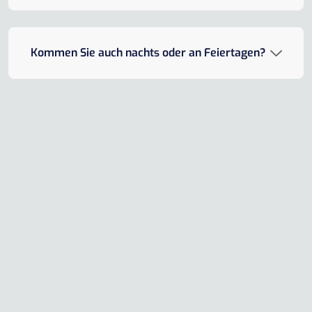
Kommen Sie auch nachts oder an Feiertagen?
Können Sie Autos oder Tresore öffnen?
Jetzt Schlüsseldienst Bochum
kontaktieren
Vertrauen Sie dem
Schlüsseldienst Bochum
für
schnelle, sichere und
transparente Lösungen
bei allen
Notfällen rund um Türen, Schlösser und Schlüssel.