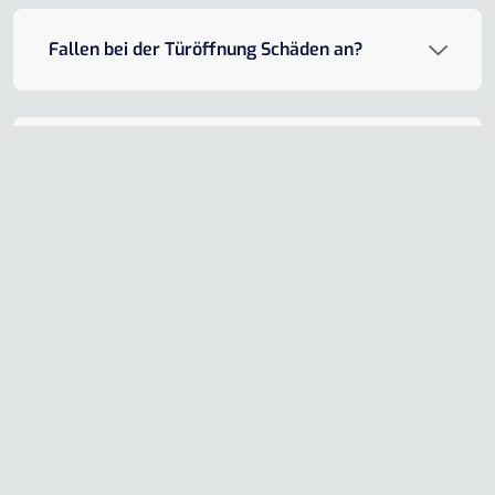
Fallen bei der Türöffnung Schäden an?
Was kostet eine Notöffnung in Raesfeld?
Kontaktieren Sie uns für
erstklassigen Schlüsseldienst in
Raesfeld
Ob spontane
Türöffnung
, defektes Schloss oder
verloren gegangener Schlüssel – mit den
Schluesseldienst Experten
sind Sie in
Raesfeld
bestens beraten. Wir sind jederzeit erreichbar, arbeiten