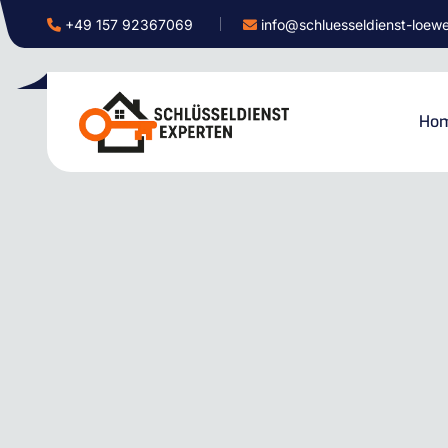
+49 157 92367069
info@schluesseldienst-loew
Ho