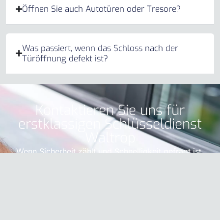
Öffnen Sie auch Autotüren oder Tresore?
Was passiert, wenn das Schloss nach der
Türöffnung defekt ist?
Kontaktieren Sie uns für
erstklassigen Schlüsseldienst
Waltrop
Wenn Sicherheit zählt und Schnelligkeit gefragt ist,
dann ist
Schluesseldienst Experten
die richtige
Entscheidung. Rufen Sie uns unter
+49 157 92367069
an oder schreiben Sie an
info@schluesseldienst-
loewe.de
. Vertrauen Sie auf unseren
Schlüsseldienst
Waltrop
, wenn es darum geht, Türen zu öffnen – und