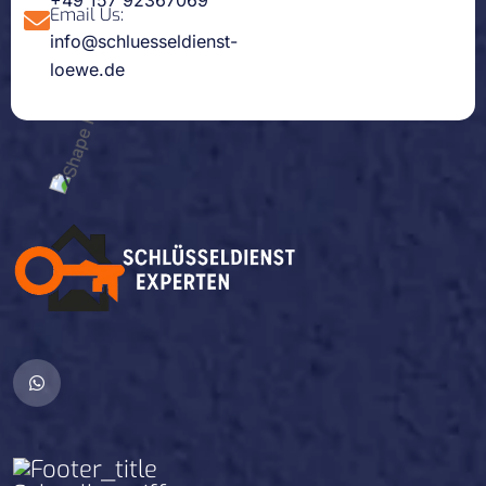
+49 157 92367069
Email Us:
info@schluesseldienst-
loewe.de