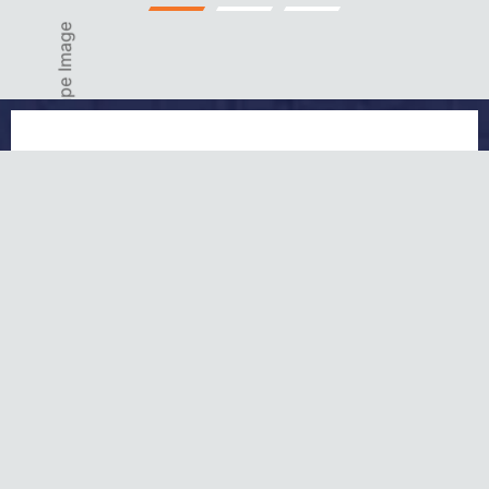
Gelsenkirchener Str. 30,
45141 Essen
Call Us:
+49 157 92367069
Email Us:
info@schluesseldienst-
loewe.de