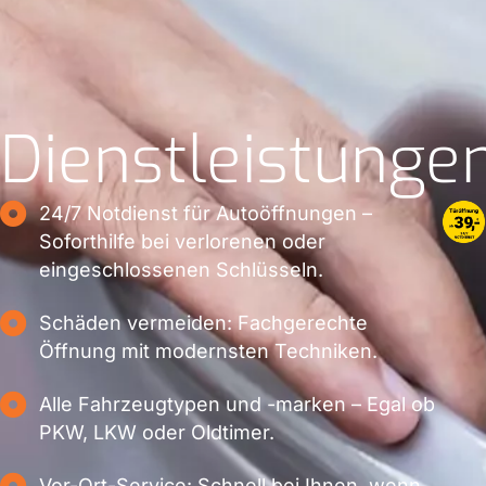
Dienstleistunge
24/7 Notdienst für Autoöffnungen –
Soforthilfe bei verlorenen oder
eingeschlossenen Schlüsseln.
Schäden vermeiden: Fachgerechte
Öffnung mit modernsten Techniken.
Alle Fahrzeugtypen und -marken – Egal ob
PKW, LKW oder Oldtimer.
Vor-Ort-Service: Schnell bei Ihnen, wenn