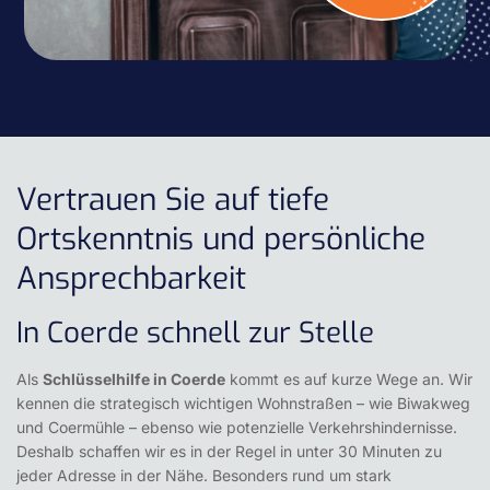
Vertrauen Sie auf tiefe
Ortskenntnis und persönliche
Ansprechbarkeit
In Coerde schnell zur Stelle
Als
Schlüsselhilfe in Coerde
kommt es auf kurze Wege an. Wir
kennen die strategisch wichtigen Wohnstraßen – wie Biwakweg
und Coermühle – ebenso wie potenzielle Verkehrshindernisse.
Deshalb schaffen wir es in der Regel in unter 30 Minuten zu
jeder Adresse in der Nähe. Besonders rund um stark