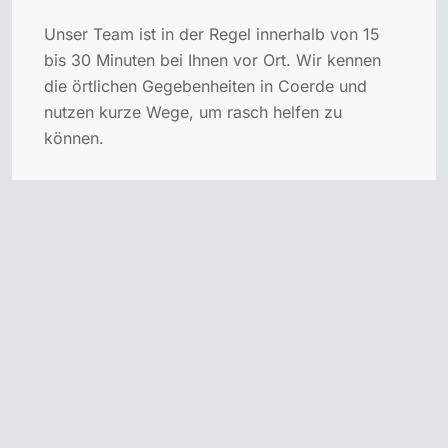
Unser Team ist in der Regel innerhalb von 15
bis 30 Minuten bei Ihnen vor Ort. Wir kennen
die örtlichen Gegebenheiten in Coerde und
nutzen kurze Wege, um rasch helfen zu
können.
Wird bei der Türöffnung mein Schloss
beschädigt?
Was kostet ein Einsatz vom Schlüsseldienst
Coerde?