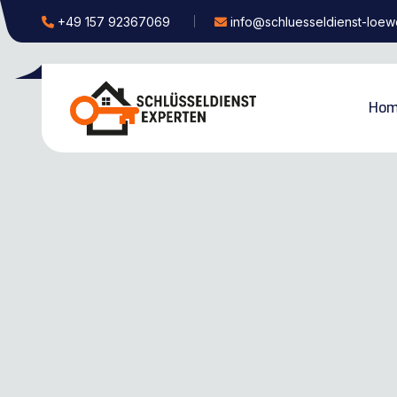
+49 157 92367069
info@schluesseldienst-loew
Hom