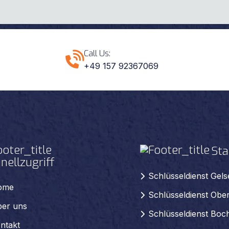
Call Us:
+49 157 92367069
Sta
nellzugriff
Schlüsseldienst Gel
ome
Schlüsseldienst Obe
er uns
Schlüsseldienst Bo
ntakt