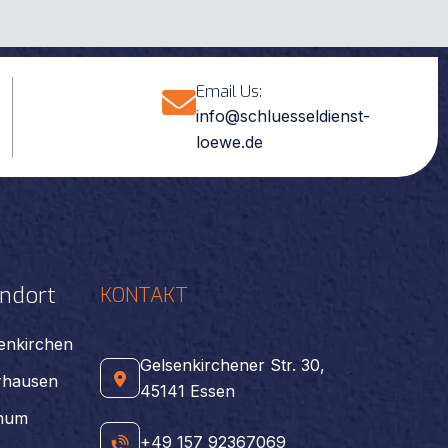
Email Us:
info@schluesseldienst-
loewe.de
ndort
KONTAKT
senkirchen
Gelsenkirchener Str. 30,
rhausen
45141 Essen
chum
+49 157 92367069